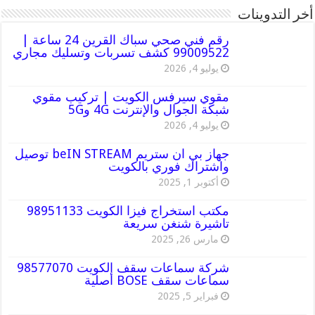
أخر التدوينات
رقم فني صحي سباك القرين 24 ساعة |
99009522 كشف تسربات وتسليك مجاري
يوليو 4, 2026
مقوي سيرفس الكويت | تركيب مقوي
شبكة الجوال والإنترنت 4G و5G
يوليو 4, 2026
جهاز بي ان ستريم beIN STREAM توصيل
واشتراك فوري بالكويت
أكتوبر 1, 2025
مكتب استخراج فيزا الكويت 98951133
تاشيرة شنغن سريعة
مارس 26, 2025
شركة سماعات سقف الكويت 98577070
سماعات سقف BOSE أصلية
فبراير 5, 2025