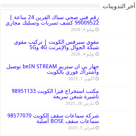
أخر التدوينات
رقم فني صحي سباك القرين 24 ساعة |
99009522 كشف تسربات وتسليك مجاري
يوليو 4, 2026
مقوي سيرفس الكويت | تركيب مقوي
شبكة الجوال والإنترنت 4G و5G
يوليو 4, 2026
جهاز بي ان ستريم beIN STREAM توصيل
واشتراك فوري بالكويت
أكتوبر 1, 2025
مكتب استخراج فيزا الكويت 98951133
تاشيرة شنغن سريعة
مارس 26, 2025
شركة سماعات سقف الكويت 98577070
سماعات سقف BOSE أصلية
فبراير 5, 2025