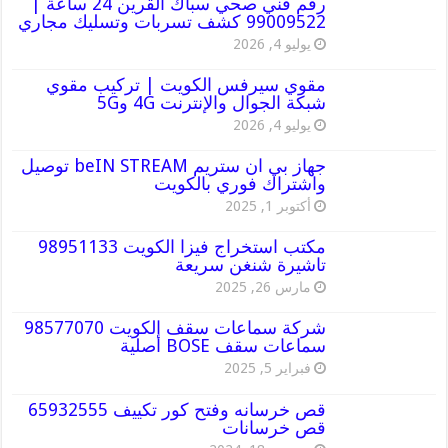
رقم فني صحي سباك القرين 24 ساعة |
99009522 كشف تسربات وتسليك مجاري
يوليو 4, 2026
مقوي سيرفس الكويت | تركيب مقوي
شبكة الجوال والإنترنت 4G و5G
يوليو 4, 2026
جهاز بي ان ستريم beIN STREAM توصيل
واشتراك فوري بالكويت
أكتوبر 1, 2025
مكتب استخراج فيزا الكويت 98951133
تاشيرة شنغن سريعة
مارس 26, 2025
شركة سماعات سقف الكويت 98577070
سماعات سقف BOSE أصلية
فبراير 5, 2025
قص خرسانه وفتح كور تكييف 65932555
قص خرسانات