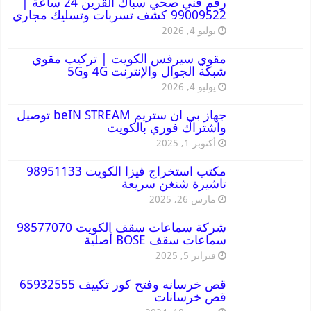
رقم فني صحي سباك القرين 24 ساعة |
99009522 كشف تسربات وتسليك مجاري
يوليو 4, 2026
مقوي سيرفس الكويت | تركيب مقوي
شبكة الجوال والإنترنت 4G و5G
يوليو 4, 2026
جهاز بي ان ستريم beIN STREAM توصيل
واشتراك فوري بالكويت
أكتوبر 1, 2025
مكتب استخراج فيزا الكويت 98951133
تاشيرة شنغن سريعة
مارس 26, 2025
شركة سماعات سقف الكويت 98577070
سماعات سقف BOSE أصلية
فبراير 5, 2025
قص خرسانه وفتح كور تكييف 65932555
قص خرسانات