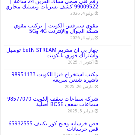
رقم فني صحي سباك القرين 24 ساعة |
99009522 كشف تسربات وتسليك مجاري
يوليو 4, 2026
مقوي سيرفس الكويت | تركيب مقوي
شبكة الجوال والإنترنت 4G و5G
يوليو 4, 2026
جهاز بي ان ستريم beIN STREAM توصيل
واشتراك فوري بالكويت
أكتوبر 1, 2025
مكتب استخراج فيزا الكويت 98951133
تاشيرة شنغن سريعة
مارس 26, 2025
شركة سماعات سقف الكويت 98577070
سماعات سقف BOSE أصلية
فبراير 5, 2025
قص خرسانه وفتح كور تكييف 65932555
قص خرسانات