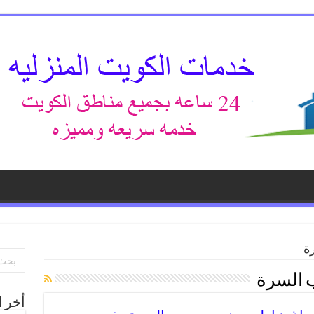
ة
 السرة
أخر ا