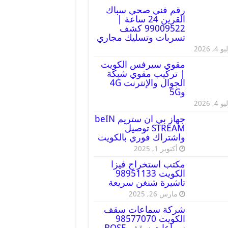
رقم فني صحي سباك
القرين 24 ساعة |
99009522 كشف
تسربات وتسليك مجاري
 4, 2026
مقوي سيرفس الكويت
| تركيب مقوي شبكة
الجوال والإنترنت 4G
و5G
 4, 2026
جهاز بي ان ستريم beIN
STREAM توصيل
واشتراك فوري بالكويت
أكتوبر 1, 2025
مكتب استخراج فيزا
الكويت 98951133
تاشيرة شنغن سريعة
مارس 26, 2025
شركة سماعات سقف
الكويت 98577070
سماعات سقف BOSE