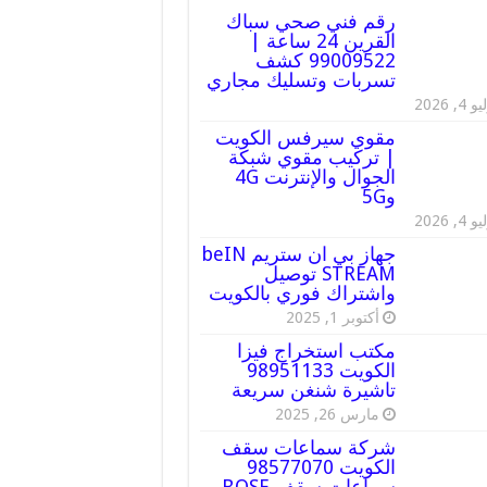
رقم فني صحي سباك
القرين 24 ساعة |
99009522 كشف
تسربات وتسليك مجاري
 4, 2026
مقوي سيرفس الكويت
| تركيب مقوي شبكة
الجوال والإنترنت 4G
و5G
 4, 2026
جهاز بي ان ستريم beIN
STREAM توصيل
واشتراك فوري بالكويت
أكتوبر 1, 2025
مكتب استخراج فيزا
الكويت 98951133
تاشيرة شنغن سريعة
مارس 26, 2025
شركة سماعات سقف
الكويت 98577070
سماعات سقف BOSE