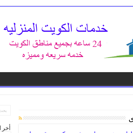
ى
أخر ا