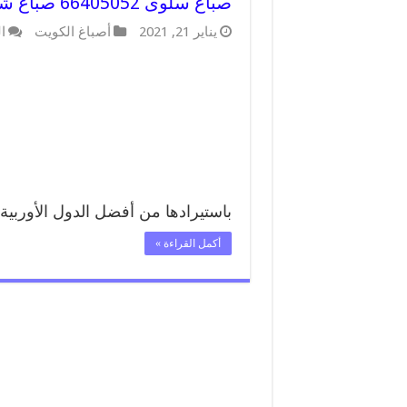
صباغ سلوى 66405052 صباغ شاطر ورخيص سلوى وفني تركيب ورق جدران
يناير 21, 2021
أصباغ الكويت
ا
باستيرادها من أفضل الدول الأوربية
أكمل القراءة »