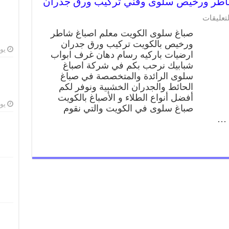
على
لتعليقات
صباغ
صباغ سلوى الكويت معلم اصباغ شاطر
سلوى
ورخيص بالكويت تركيب ورق جدران
66405052
يوليو
ارضيات باركيه رسام دهان غرف ابواب
صباغ
شاطر
شبابيك نرحب بكم في شركة اصباغ
ورخيص
سلوى الرائدة والمتخصصة في صباغ
سلوى
الحائط والجدران الخشبية ونوفر لكم
وفني
أفضل أنواع الطلاء و الأصباغ بالكويت
تركيب
يوليو
صباغ سلوى في الكويت والتي نقوم
ورق
 …
جدران
مغلقة