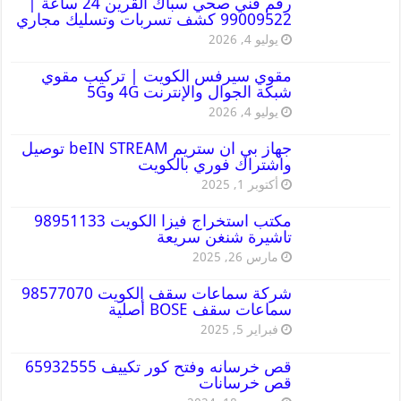
رقم فني صحي سباك القرين 24 ساعة |
99009522 كشف تسربات وتسليك مجاري
يوليو 4, 2026
مقوي سيرفس الكويت | تركيب مقوي
شبكة الجوال والإنترنت 4G و5G
يوليو 4, 2026
جهاز بي ان ستريم beIN STREAM توصيل
واشتراك فوري بالكويت
أكتوبر 1, 2025
مكتب استخراج فيزا الكويت 98951133
تاشيرة شنغن سريعة
مارس 26, 2025
شركة سماعات سقف الكويت 98577070
سماعات سقف BOSE أصلية
فبراير 5, 2025
قص خرسانه وفتح كور تكييف 65932555
قص خرسانات