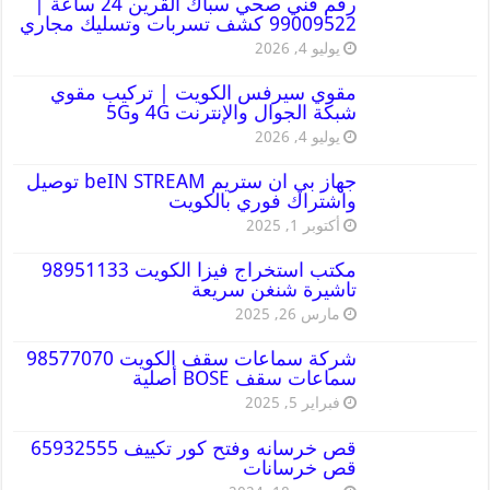
رقم فني صحي سباك القرين 24 ساعة |
99009522 كشف تسربات وتسليك مجاري
يوليو 4, 2026
مقوي سيرفس الكويت | تركيب مقوي
شبكة الجوال والإنترنت 4G و5G
يوليو 4, 2026
جهاز بي ان ستريم beIN STREAM توصيل
واشتراك فوري بالكويت
أكتوبر 1, 2025
مكتب استخراج فيزا الكويت 98951133
تاشيرة شنغن سريعة
مارس 26, 2025
شركة سماعات سقف الكويت 98577070
سماعات سقف BOSE أصلية
فبراير 5, 2025
قص خرسانه وفتح كور تكييف 65932555
قص خرسانات