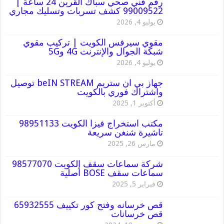
رقم فني صحي سباك القرين 24 ساعة |
99009522 كشف تسربات وتسليك مجاري
يوليو 4, 2026
مقوي سيرفس الكويت | تركيب مقوي
شبكة الجوال والإنترنت 4G و5G
يوليو 4, 2026
جهاز بي ان ستريم beIN STREAM توصيل
واشتراك فوري بالكويت
أكتوبر 1, 2025
مكتب استخراج فيزا الكويت 98951133
تاشيرة شنغن سريعة
مارس 26, 2025
شركة سماعات سقف الكويت 98577070
سماعات سقف BOSE أصلية
فبراير 5, 2025
قص خرسانه وفتح كور تكييف 65932555
قص خرسانات