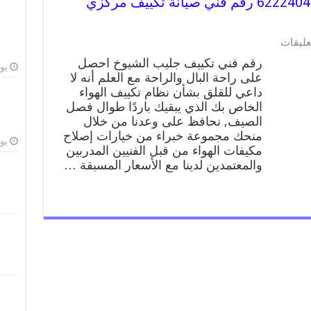
رقم فني تكييف جليب الشيوخ 62224041 رقم فني صيانة تكييف مركزي
على
عليقات
رقم
رقم فني تكييف جليب الشيوخ احصل
فني
يوليو
على راحة البال والراحة مع العلم أنه لا
تكييف
داعي للقلق بشأن نظام تكييف الهواء
جليب
الشيوخ
الخاص بك الذي يبقيك باردًا طوال فصل
62224041
الصيف, نحافظ على وعدنا من خلال
رقم
منحك مجموعة خبراء من خيارات إصلاح
فني
يوليو
مكيفات الهواء من قبل الفنيين المدربين
صيانة
والمعتمدين لدينا مع الأسعار المسبقة …
تكييف
مركزي
جليب
الشيوخ
مغلقة