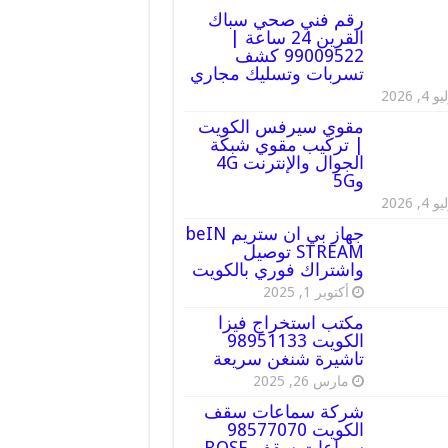
رقم فني صحي سباك
القرين 24 ساعة |
99009522 كشف
تسربات وتسليك مجاري
 4, 2026
مقوي سيرفس الكويت
| تركيب مقوي شبكة
الجوال والإنترنت 4G
و5G
 4, 2026
جهاز بي ان ستريم beIN
STREAM توصيل
واشتراك فوري بالكويت
أكتوبر 1, 2025
مكتب استخراج فيزا
الكويت 98951133
تاشيرة شنغن سريعة
مارس 26, 2025
شركة سماعات سقف
الكويت 98577070
سماعات سقف BOSE