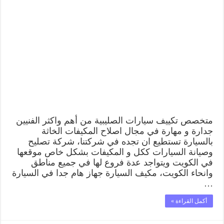
متخصص
تكييف
سيارات
الدسمة
55775058
اخصائي
صيانة
وتصليح
تكييف
سيارة
مغلقة
متخصص تكييف سيارات الصليبية من أهم واكثر الفنيين
جدارة و مهارة في مجال اصلاح المكيفات الخاثة
بالسيارة تستطيع ان تجده في شركتنا، شركة تصليح
وصيانة السيارات ككل و المكيفات بشكل خاص موقعها
في الكويت ويتواجد عدة فروع لها في جميع مناطق
وانحاء الكويت، مكيف السيارة جهاز هام جدا في السيارة
…
أكمل القراءة »