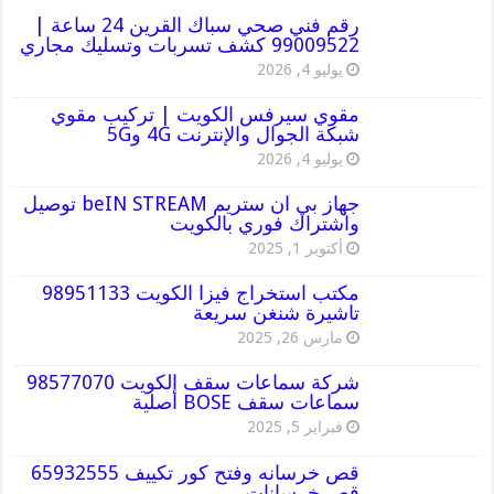
رقم فني صحي سباك القرين 24 ساعة |
99009522 كشف تسربات وتسليك مجاري
يوليو 4, 2026
مقوي سيرفس الكويت | تركيب مقوي
شبكة الجوال والإنترنت 4G و5G
يوليو 4, 2026
جهاز بي ان ستريم beIN STREAM توصيل
واشتراك فوري بالكويت
أكتوبر 1, 2025
مكتب استخراج فيزا الكويت 98951133
تاشيرة شنغن سريعة
مارس 26, 2025
شركة سماعات سقف الكويت 98577070
سماعات سقف BOSE أصلية
فبراير 5, 2025
قص خرسانه وفتح كور تكييف 65932555
قص خرسانات