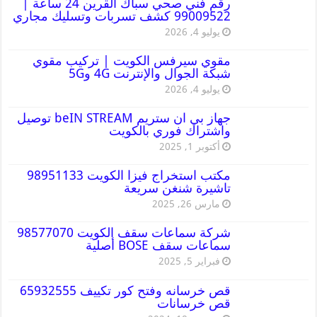
رقم فني صحي سباك القرين 24 ساعة |
99009522 كشف تسربات وتسليك مجاري
يوليو 4, 2026
مقوي سيرفس الكويت | تركيب مقوي
شبكة الجوال والإنترنت 4G و5G
يوليو 4, 2026
جهاز بي ان ستريم beIN STREAM توصيل
واشتراك فوري بالكويت
أكتوبر 1, 2025
مكتب استخراج فيزا الكويت 98951133
تاشيرة شنغن سريعة
مارس 26, 2025
شركة سماعات سقف الكويت 98577070
سماعات سقف BOSE أصلية
فبراير 5, 2025
قص خرسانه وفتح كور تكييف 65932555
قص خرسانات