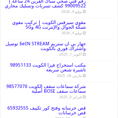
رقم فني صحي سباك القرين 24 ساعة |
99009522 كشف تسربات وتسليك مجاري
يوليو 4, 2026
مقوي سيرفس الكويت | تركيب مقوي
شبكة الجوال والإنترنت 4G و5G
يوليو 4, 2026
جهاز بي ان ستريم beIN STREAM توصيل
واشتراك فوري بالكويت
أكتوبر 1, 2025
مكتب استخراج فيزا الكويت 98951133
تاشيرة شنغن سريعة
مارس 26, 2025
شركة سماعات سقف الكويت 98577070
سماعات سقف BOSE أصلية
فبراير 5, 2025
قص خرسانه وفتح كور تكييف 65932555
قص خرسانات