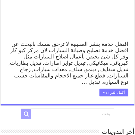
متنقل
رقم
كهرباء
وبنشر
متنقل
الصليبية
مغلقة
افضل خدمة بنشر الصليبية لا ترحق نفسك بالبحث عن
افضل خدمة تصليح وصيانة السيارات لان مركز كيو كار
وفر كل شئ يختص ياعمال اصلاح السيارات مثل
كهربائي, ميكانيكي, تبديل تواير اطارات, تبديل بطاريات,
تبديل سفايف, دينمو, سلف, معدات سيارات, زجاج
السيارات, قطع غيار جميع الاحجام والمقاسات حسب
نوع السيارة, تبديل …
أكمل القراءة »
أخر التدوينات