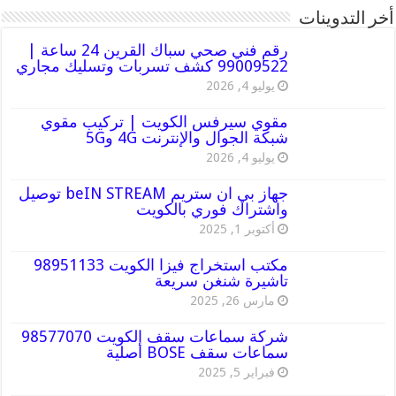
أخر التدوينات
رقم فني صحي سباك القرين 24 ساعة |
99009522 كشف تسربات وتسليك مجاري
يوليو 4, 2026
مقوي سيرفس الكويت | تركيب مقوي
شبكة الجوال والإنترنت 4G و5G
يوليو 4, 2026
جهاز بي ان ستريم beIN STREAM توصيل
واشتراك فوري بالكويت
أكتوبر 1, 2025
مكتب استخراج فيزا الكويت 98951133
تاشيرة شنغن سريعة
مارس 26, 2025
شركة سماعات سقف الكويت 98577070
سماعات سقف BOSE أصلية
فبراير 5, 2025