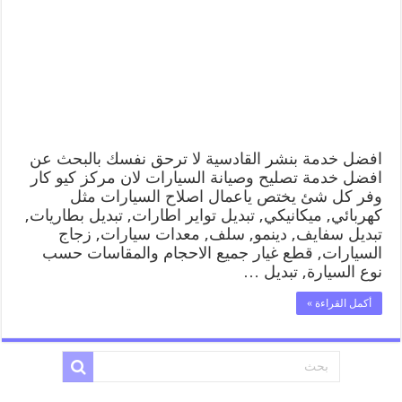
99009551
كراج
متنقل
رقم
كهرباء
وبنشر
متنقل
القادسية
مغلقة
افضل خدمة بنشر القادسية لا ترحق نفسك بالبحث عن
افضل خدمة تصليح وصيانة السيارات لان مركز كيو كار
وفر كل شئ يختص ياعمال اصلاح السيارات مثل
كهربائي, ميكانيكي, تبديل تواير اطارات, تبديل بطاريات,
تبديل سفايف, دينمو, سلف, معدات سيارات, زجاج
السيارات, قطع غيار جميع الاحجام والمقاسات حسب
نوع السيارة, تبديل …
أكمل القراءة »