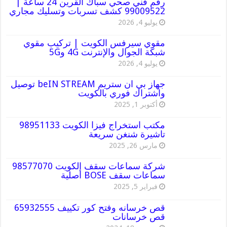
رقم فني صحي سباك القرين 24 ساعة |
99009522 كشف تسربات وتسليك مجاري
يوليو 4, 2026
مقوي سيرفس الكويت | تركيب مقوي
شبكة الجوال والإنترنت 4G و5G
يوليو 4, 2026
جهاز بي ان ستريم beIN STREAM توصيل
واشتراك فوري بالكويت
أكتوبر 1, 2025
مكتب استخراج فيزا الكويت 98951133
تاشيرة شنغن سريعة
مارس 26, 2025
شركة سماعات سقف الكويت 98577070
سماعات سقف BOSE أصلية
فبراير 5, 2025
قص خرسانه وفتح كور تكييف 65932555
قص خرسانات