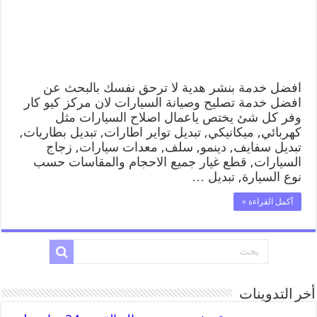
رقم
كهرباء
وبنشر
متنقل
هدية
مغلقة
افضل خدمة بنشر هدية لا ترحق نفسك بالبحث عن
افضل خدمة تصليح وصيانة السيارات لان مركز كيو كار
وفر كل شئ يختص ياعمال اصلاح السيارات مثل
كهربائي, ميكانيكي, تبديل تواير اطارات, تبديل بطاريات,
تبديل سفايف, دينمو, سلف, معدات سيارات, زجاج
السيارات, قطع غيار جميع الاحجام والمقاسات حسب
نوع السيارة, تبديل …
أكمل القراءة »
أخر التدوينات