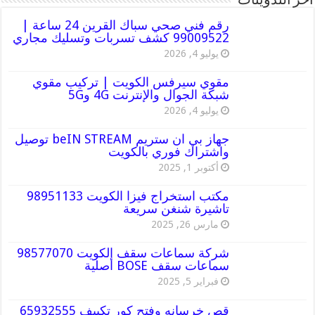
أخر التدوينات
رقم فني صحي سباك القرين 24 ساعة |
99009522 كشف تسربات وتسليك مجاري
يوليو 4, 2026
مقوي سيرفس الكويت | تركيب مقوي
شبكة الجوال والإنترنت 4G و5G
يوليو 4, 2026
جهاز بي ان ستريم beIN STREAM توصيل
واشتراك فوري بالكويت
أكتوبر 1, 2025
مكتب استخراج فيزا الكويت 98951133
تاشيرة شنغن سريعة
مارس 26, 2025
شركة سماعات سقف الكويت 98577070
سماعات سقف BOSE أصلية
فبراير 5, 2025
قص خرسانه وفتح كور تكييف 65932555