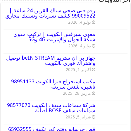
أخر التدوينات
رقم فني صحي سباك القرين 24 ساعة |
99009522 كشف تسربات وتسليك مجاري
يوليو 4, 2026
مقوي سيرفس الكويت | تركيب مقوي
شبكة الجوال والإنترنت 4G و5G
يوليو 4, 2026
جهاز بي ان ستريم beIN STREAM توصيل
واشتراك فوري بالكويت
أكتوبر 1, 2025
مكتب استخراج فيزا الكويت 98951133
تاشيرة شنغن سريعة
مارس 26, 2025
شركة سماعات سقف الكويت 98577070
سماعات سقف BOSE أصلية
فبراير 5, 2025
قص خرسانه وفتح كور تكييف 65932555