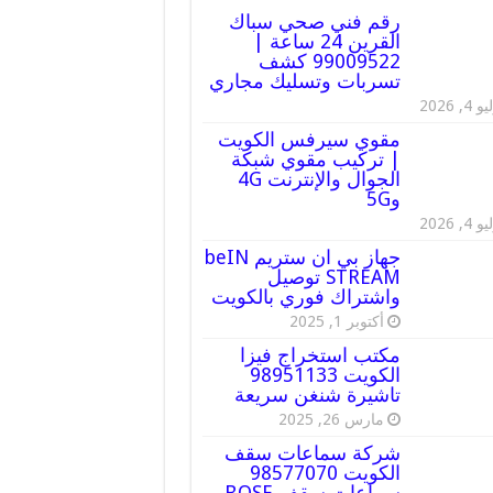
رقم فني صحي سباك
القرين 24 ساعة |
99009522 كشف
تسربات وتسليك مجاري
 4, 2026
مقوي سيرفس الكويت
| تركيب مقوي شبكة
الجوال والإنترنت 4G
و5G
 4, 2026
جهاز بي ان ستريم beIN
STREAM توصيل
واشتراك فوري بالكويت
أكتوبر 1, 2025
مكتب استخراج فيزا
الكويت 98951133
تاشيرة شنغن سريعة
مارس 26, 2025
شركة سماعات سقف
الكويت 98577070
سماعات سقف BOSE