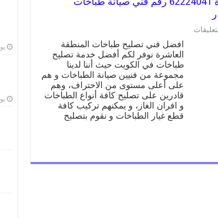
تصليح طباخات المنطقة العاشرة 62224041 رقم فني صيانة طباخات
ر
على
تعليقات
تصليح
افضل فني تصليح طباخات المنطقة
طباخات
يوليو
العاشرة نوفر لكم أفضل خدمة تصليح
المنطقة
طباخات في الكويت حيث أننا لدينا
العاشرة
62224041
مجموعة من فنيين صيانة الطباخات و هم
رقم
على أعلى مستوى من الاحتراف، وهم
فني
قادرين على تصليح كافة أنواع الطباخات
صيانة
يوليو
و افران الغاز، و يمكنهم تركيب كافة
طباخات
قطع غيار الطباخات و نقوم بتصليح
المنطقة
العاشرة
بارخص
الاسعار
مغلقة