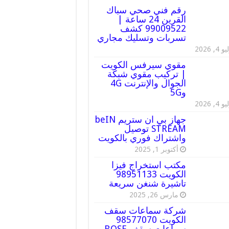
رقم فني صحي سباك
القرين 24 ساعة |
99009522 كشف
تسربات وتسليك مجاري
 4, 2026
مقوي سيرفس الكويت
| تركيب مقوي شبكة
الجوال والإنترنت 4G
و5G
 4, 2026
جهاز بي ان ستريم beIN
STREAM توصيل
واشتراك فوري بالكويت
أكتوبر 1, 2025
مكتب استخراج فيزا
الكويت 98951133
تاشيرة شنغن سريعة
مارس 26, 2025
شركة سماعات سقف
الكويت 98577070
سماعات سقف BOSE