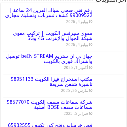
أخر التدوينات
رقم فني صحي سباك القرين 24 ساعة |
99009522 كشف تسربات وتسليك مجاري
يوليو 4, 2026
مقوي سيرفس الكويت | تركيب مقوي
شبكة الجوال والإنترنت 4G و5G
يوليو 4, 2026
جهاز بي ان ستريم beIN STREAM توصيل
واشتراك فوري بالكويت
أكتوبر 1, 2025
مكتب استخراج فيزا الكويت 98951133
تاشيرة شنغن سريعة
مارس 26, 2025
شركة سماعات سقف الكويت 98577070
سماعات سقف BOSE أصلية
فبراير 5, 2025
قص خرسانه وفتح كور تكييف 65932555