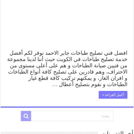
62224041
رقم
فني
صيانة
طباخات
جابر
الاحمد
بارخص
الاسعار
مغلقة
افضل فني تصليح طباخات جابر الاحمد نوفر لكم أفضل
خدمة تصليح طباخات في الكويت حيث أننا لدينا مجموعة
من فنيين صيانة الطباخات و هم على أعلى مستوى من
الاحتراف، وهم قادرين على تصليح كافة أنواع الطباخات
و افران الغاز، و يمكنهم تركيب كافة قطع غيار
الطباخات و نقوم بتصليح أعطال …
أكمل القراءة »