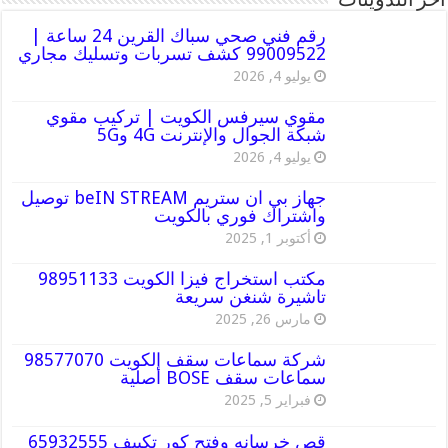
أخر التدوينات
رقم فني صحي سباك القرين 24 ساعة |
99009522 كشف تسربات وتسليك مجاري
يوليو 4, 2026
مقوي سيرفس الكويت | تركيب مقوي
شبكة الجوال والإنترنت 4G و5G
يوليو 4, 2026
جهاز بي ان ستريم beIN STREAM توصيل
واشتراك فوري بالكويت
أكتوبر 1, 2025
مكتب استخراج فيزا الكويت 98951133
تاشيرة شنغن سريعة
مارس 26, 2025
شركة سماعات سقف الكويت 98577070
سماعات سقف BOSE أصلية
فبراير 5, 2025
قص خرسانه وفتح كور تكييف 65932555