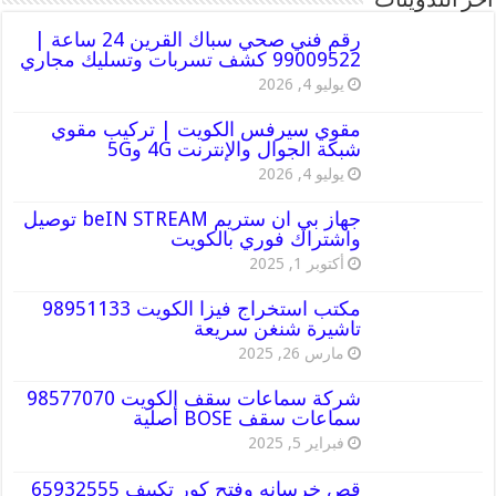
أخر التدوينات
رقم فني صحي سباك القرين 24 ساعة |
99009522 كشف تسربات وتسليك مجاري
يوليو 4, 2026
مقوي سيرفس الكويت | تركيب مقوي
شبكة الجوال والإنترنت 4G و5G
يوليو 4, 2026
جهاز بي ان ستريم beIN STREAM توصيل
واشتراك فوري بالكويت
أكتوبر 1, 2025
مكتب استخراج فيزا الكويت 98951133
تاشيرة شنغن سريعة
مارس 26, 2025
شركة سماعات سقف الكويت 98577070
سماعات سقف BOSE أصلية
فبراير 5, 2025
قص خرسانه وفتح كور تكييف 65932555