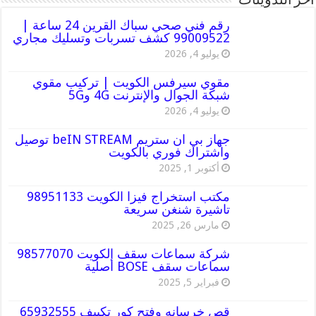
أخر التدوينات
رقم فني صحي سباك القرين 24 ساعة |
99009522 كشف تسربات وتسليك مجاري
يوليو 4, 2026
مقوي سيرفس الكويت | تركيب مقوي
شبكة الجوال والإنترنت 4G و5G
يوليو 4, 2026
جهاز بي ان ستريم beIN STREAM توصيل
واشتراك فوري بالكويت
أكتوبر 1, 2025
مكتب استخراج فيزا الكويت 98951133
تاشيرة شنغن سريعة
مارس 26, 2025
شركة سماعات سقف الكويت 98577070
سماعات سقف BOSE أصلية
فبراير 5, 2025
قص خرسانه وفتح كور تكييف 65932555