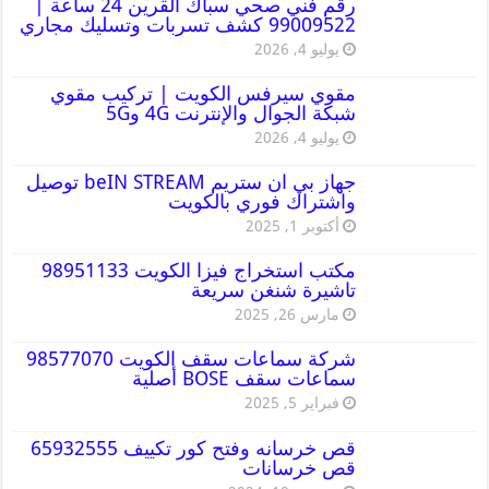
رقم فني صحي سباك القرين 24 ساعة |
99009522 كشف تسربات وتسليك مجاري
يوليو 4, 2026
مقوي سيرفس الكويت | تركيب مقوي
شبكة الجوال والإنترنت 4G و5G
يوليو 4, 2026
جهاز بي ان ستريم beIN STREAM توصيل
واشتراك فوري بالكويت
أكتوبر 1, 2025
مكتب استخراج فيزا الكويت 98951133
تاشيرة شنغن سريعة
مارس 26, 2025
شركة سماعات سقف الكويت 98577070
سماعات سقف BOSE أصلية
فبراير 5, 2025
قص خرسانه وفتح كور تكييف 65932555
قص خرسانات