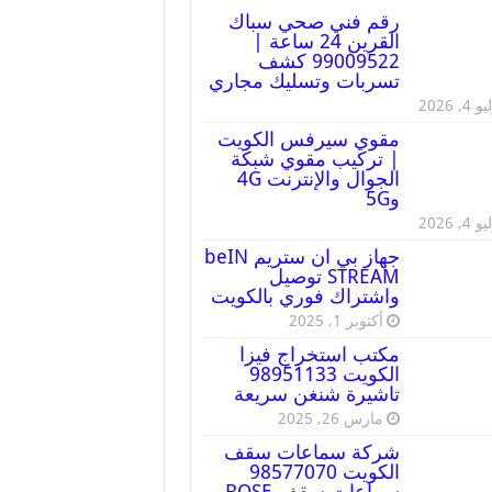
رقم فني صحي سباك
القرين 24 ساعة |
99009522 كشف
تسربات وتسليك مجاري
 4, 2026
مقوي سيرفس الكويت
| تركيب مقوي شبكة
الجوال والإنترنت 4G
و5G
 4, 2026
جهاز بي ان ستريم beIN
STREAM توصيل
واشتراك فوري بالكويت
أكتوبر 1, 2025
مكتب استخراج فيزا
الكويت 98951133
تاشيرة شنغن سريعة
مارس 26, 2025
شركة سماعات سقف
الكويت 98577070
سماعات سقف BOSE