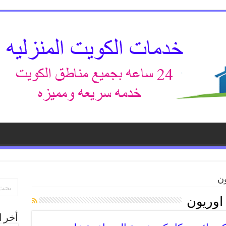
ون
اوريون
أخر ا