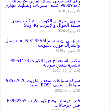
رقم فني صحي سباك القرين 24 ساعة |
99009522 كشف تسربات وتسليك مجاري
يوليو 4, 2026
مقوي سيرفس الكويت | تركيب مقوي
شبكة الجوال والإنترنت 4G و5G
يوليو 4, 2026
جهاز بي ان ستريم beIN STREAM توصيل
واشتراك فوري بالكويت
أكتوبر 1, 2025
مكتب استخراج فيزا الكويت 98951133
تاشيرة شنغن سريعة
مارس 26, 2025
شركة سماعات سقف الكويت 98577070
سماعات سقف BOSE أصلية
فبراير 5, 2025
قص خرسانه وفتح كور تكييف 65932555
قص خرسانات