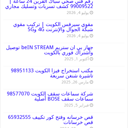
رقم فني صحي سباك القرين 24 ساعة |
99009522 كشف تسربات وتسليك مجاري
يوليو 4, 2026
مقوي سيرفس الكويت | تركيب مقوي
شبكة الجوال والإنترنت 4G و5G
يوليو 4, 2026
جهاز بي ان ستريم beIN STREAM توصيل
واشتراك فوري بالكويت
أكتوبر 1, 2025
مكتب استخراج فيزا الكويت 98951133
تاشيرة شنغن سريعة
مارس 26, 2025
شركة سماعات سقف الكويت 98577070
سماعات سقف BOSE أصلية
فبراير 5, 2025
قص خرسانه وفتح كور تكييف 65932555
قص خرسانات