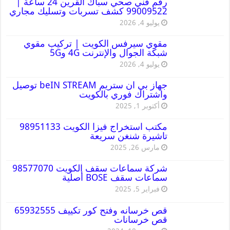
رقم فني صحي سباك القرين 24 ساعة |
99009522 كشف تسربات وتسليك مجاري
يوليو 4, 2026
مقوي سيرفس الكويت | تركيب مقوي
شبكة الجوال والإنترنت 4G و5G
يوليو 4, 2026
جهاز بي ان ستريم beIN STREAM توصيل
واشتراك فوري بالكويت
أكتوبر 1, 2025
مكتب استخراج فيزا الكويت 98951133
تاشيرة شنغن سريعة
مارس 26, 2025
شركة سماعات سقف الكويت 98577070
سماعات سقف BOSE أصلية
فبراير 5, 2025
قص خرسانه وفتح كور تكييف 65932555
قص خرسانات