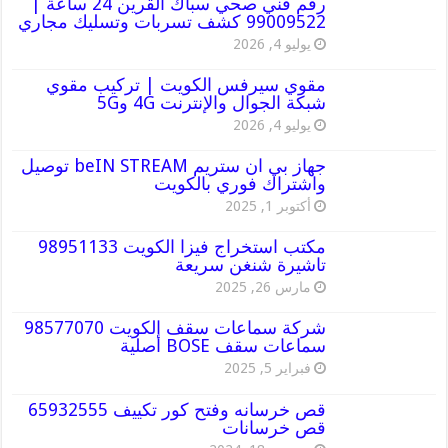
رقم فني صحي سباك القرين 24 ساعة |
99009522 كشف تسربات وتسليك مجاري
يوليو 4, 2026
مقوي سيرفس الكويت | تركيب مقوي
شبكة الجوال والإنترنت 4G و5G
يوليو 4, 2026
جهاز بي ان ستريم beIN STREAM توصيل
واشتراك فوري بالكويت
أكتوبر 1, 2025
مكتب استخراج فيزا الكويت 98951133
تاشيرة شنغن سريعة
مارس 26, 2025
شركة سماعات سقف الكويت 98577070
سماعات سقف BOSE أصلية
فبراير 5, 2025
قص خرسانه وفتح كور تكييف 65932555
قص خرسانات