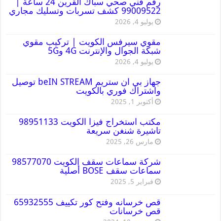
رقم فني صحي سباك القرين 24 ساعة |
99009522 كشف تسربات وتسليك مجاري
يوليو 4, 2026
مقوي سيرفس الكويت | تركيب مقوي
شبكة الجوال والإنترنت 4G و5G
يوليو 4, 2026
جهاز بي ان ستريم beIN STREAM توصيل
واشتراك فوري بالكويت
أكتوبر 1, 2025
مكتب استخراج فيزا الكويت 98951133
تاشيرة شنغن سريعة
مارس 26, 2025
شركة سماعات سقف الكويت 98577070
سماعات سقف BOSE أصلية
فبراير 5, 2025
قص خرسانه وفتح كور تكييف 65932555
قص خرسانات