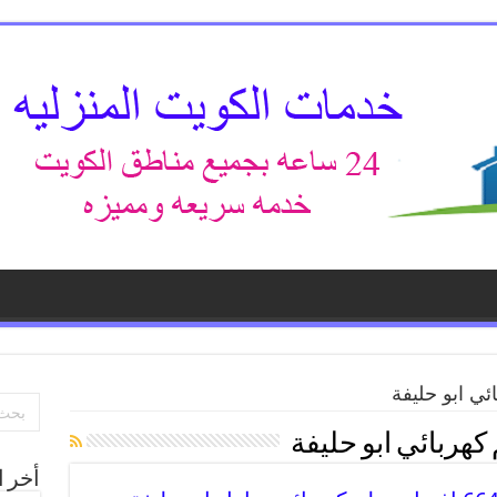
ي ابو حليفة
هربائي ابو حليفة
أخر ا