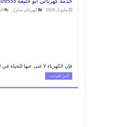
خدمة كهربائي ابو حليفة 66409555 افضل معلم كهربائي منازل ابو حليفة
مايو 3, 2020
كهربائي منازل
ال
فإن الكهرباء لا غنى عنها للحياة في 
أكمل القراءة »