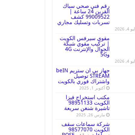
رقم فني صحي سباك
القرين 24 ساعة |
99009522 كشف
تسربات وتسليك مجاري
 4, 2026
مقوي سيرفس الكويت
| تركيب مقوي شبكة
الجوال والإنترنت 4G
و5G
 4, 2026
جهاز بي ان ستريم beIN
STREAM توصيل
واشتراك فوري بالكويت
أكتوبر 1, 2025
مكتب استخراج فيزا
الكويت 98951133
تاشيرة شنغن سريعة
مارس 26, 2025
شركة سماعات سقف
الكويت 98577070
سماعات سقف BOSE