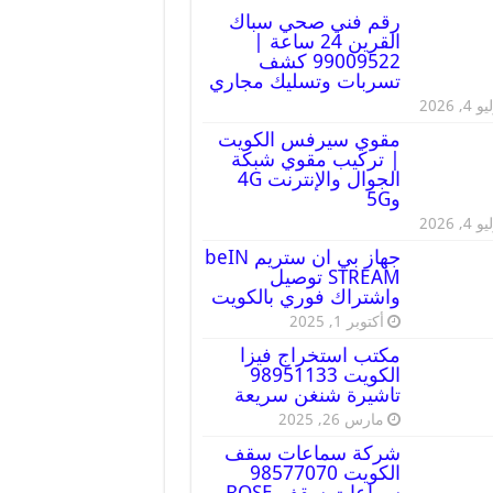
رقم فني صحي سباك
القرين 24 ساعة |
99009522 كشف
تسربات وتسليك مجاري
 4, 2026
مقوي سيرفس الكويت
| تركيب مقوي شبكة
الجوال والإنترنت 4G
و5G
 4, 2026
جهاز بي ان ستريم beIN
STREAM توصيل
واشتراك فوري بالكويت
أكتوبر 1, 2025
مكتب استخراج فيزا
الكويت 98951133
تاشيرة شنغن سريعة
مارس 26, 2025
شركة سماعات سقف
الكويت 98577070
سماعات سقف BOSE