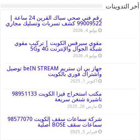
أخر التدوينات
رقم فني صحي سباك القرين 24 ساعة |
99009522 كشف تسربات وتسليك مجاري
يوليو 4, 2026
مقوي سيرفس الكويت | تركيب مقوي
شبكة الجوال والإنترنت 4G و5G
يوليو 4, 2026
جهاز بي ان ستريم beIN STREAM توصيل
واشتراك فوري بالكويت
أكتوبر 1, 2025
مكتب استخراج فيزا الكويت 98951133
تاشيرة شنغن سريعة
مارس 26, 2025
شركة سماعات سقف الكويت 98577070
سماعات سقف BOSE أصلية
فبراير 5, 2025