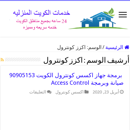
الرئيسية
/
الوسم:
اكزز كونترول
أرشيف الوسم :
اكزز كونترول
برمجة جهاز اكسس كونترول الكويت 90905153
صيانة وبرمجة Access Control
على
أبريل 23, 2020
اكسس كونترول
التعليقات
برمجة
جهاز
اكسس
كونترول
الكويت
90905153
صيانة