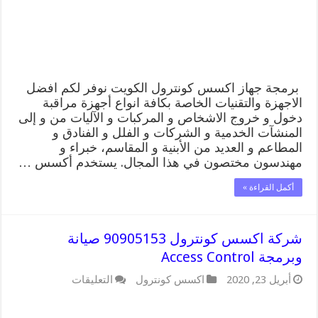
وبرمجة Access
Control
مغلقة
برمجة جهاز اكسس كونترول الكويت نوفر لكم افضل
الاجهزة والتقنيات الخاصة بكافة انواع أجهزة مراقبة
دخول و خروج الاشخاص و المركبات و الآليات من و إلى
المنشآت الخدمية و الشركات و الفلل و الفنادق و
المطاعم و العديد من الأبنية و المقاسم، خبراء و
مهندسون مختصون في هذا المجال. يستخدم أكسس …
أكمل القراءة »
شركة اكسس كونترول 90905153 صيانة
وبرمجة Access Control
على
أبريل 23, 2020
اكسس كونترول
التعليقات
شركة
اكسس
كونترول