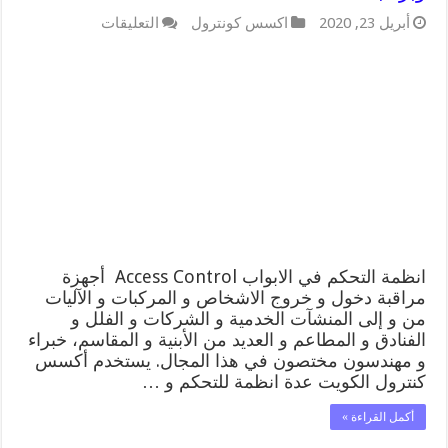
على
أبريل 23, 2020
اكسس كونترول
التعليقات
انظمة
التحكم
في
الابواب
90905153
صيانة
وبرمجة Access
Control
مغلقة
انظمة التحكم في الابواب Access Control أجهزة
مراقبة دخول و خروج الاشخاص و المركبات و الآليات
من و إلى المنشآت الخدمية و الشركات و الفلل و
الفنادق و المطاعم و العديد من الأبنية و المقاسم، خبراء
و مهندسون مختصون في هذا المجال. يستخدم أكسس
كنترول الكويت عدة انظمة للتحكم و …
أكمل القراءة »