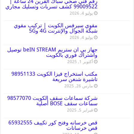
رقم فني صحي سباك القرين 24 ساعة |
99009522 كشف تسربات وتسليك مجاري
يوليو 4, 2026
مقوي سيرفس الكويت | تركيب مقوي
شبكة الجوال والإنترنت 4G و5G
يوليو 4, 2026
جهاز بي ان ستريم beIN STREAM توصيل
واشتراك فوري بالكويت
أكتوبر 1, 2025
مكتب استخراج فيزا الكويت 98951133
تاشيرة شنغن سريعة
مارس 26, 2025
شركة سماعات سقف الكويت 98577070
سماعات سقف BOSE أصلية
فبراير 5, 2025
قص خرسانه وفتح كور تكييف 65932555
قص خرسانات