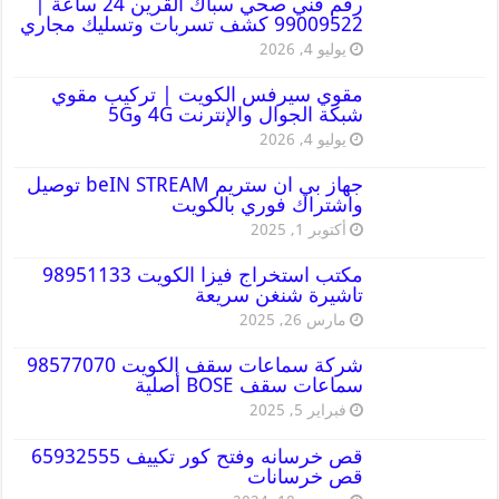
رقم فني صحي سباك القرين 24 ساعة |
99009522 كشف تسربات وتسليك مجاري
يوليو 4, 2026
مقوي سيرفس الكويت | تركيب مقوي
شبكة الجوال والإنترنت 4G و5G
يوليو 4, 2026
جهاز بي ان ستريم beIN STREAM توصيل
واشتراك فوري بالكويت
أكتوبر 1, 2025
مكتب استخراج فيزا الكويت 98951133
تاشيرة شنغن سريعة
مارس 26, 2025
شركة سماعات سقف الكويت 98577070
سماعات سقف BOSE أصلية
فبراير 5, 2025
قص خرسانه وفتح كور تكييف 65932555
قص خرسانات