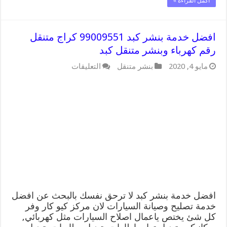
أكمل القراءة »
افضل خدمة بنشر كبد 99009551 كراج متنقل
رقم كهرباء وبنشر متنقل كبد
على
مايو 4, 2020
بنشر متنقل
التعليقات
افضل
خدمة
بنشر
كبد
99009551
كراج
متنقل
رقم
كهرباء
وبنشر
متنقل
كبد
مغلقة
افضل خدمة بنشر كبد لا ترحق نفسك بالبحث عن افضل
خدمة تصليح وصيانة السيارات لان مركز كيو كار وفر
كل شئ يختص ياعمال اصلاح السيارات مثل كهربائي,