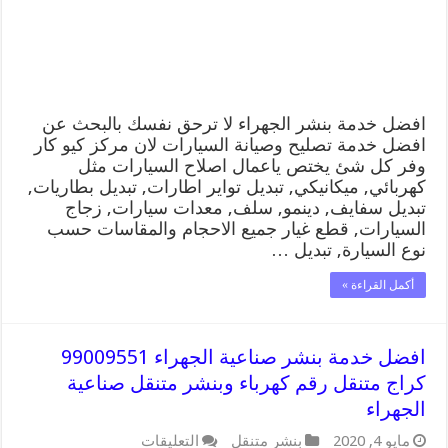
رقم
كهرباء
وبنشر
متنقل
الجهراء
مغلقة
افضل خدمة بنشر الجهراء لا ترحق نفسك بالبحث عن
افضل خدمة تصليح وصيانة السيارات لان مركز كيو كار
وفر كل شئ يختص ياعمال اصلاح السيارات مثل
كهربائي, ميكانيكي, تبديل تواير اطارات, تبديل بطاريات,
تبديل سفايف, دينمو, سلف, معدات سيارات, زجاج
السيارات, قطع غيار جميع الاحجام والمقاسات حسب
نوع السيارة, تبديل …
أكمل القراءة »
افضل خدمة بنشر صناعية الجهراء 99009551
كراج متنقل رقم كهرباء وبنشر متنقل صناعية
الجهراء
على
مايو 4, 2020
بنشر متنقل
التعليقات