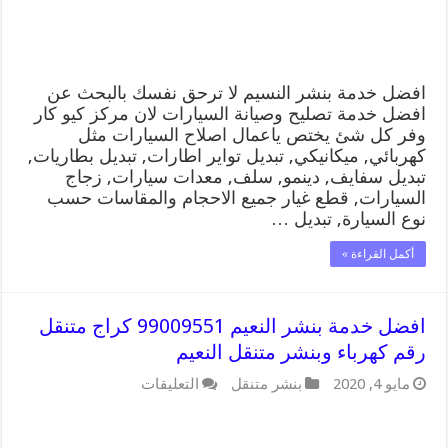
وبنشر
متنقل
النسيم
مغلقة
افضل خدمة بنشر النسيم لا ترحق نفسك بالبحث عن
افضل خدمة تصليح وصيانة السيارات لان مركز كيو كار
وفر كل شئ يختص ياعمال اصلاح السيارات مثل
كهربائي, ميكانيكي, تبديل تواير اطارات, تبديل بطاريات,
تبديل سفايف, دينمو, سلف, معدات سيارات, زجاج
السيارات, قطع غيار جميع الاحجام والمقاسات حسب
نوع السيارة, تبديل …
أكمل القراءة »
افضل خدمة بنشر النعيم 99009551 كراج متنقل
رقم كهرباء وبنشر متنقل النعيم
على
مايو 4, 2020
بنشر متنقل
التعليقات
افضل
خدمة
بنشر