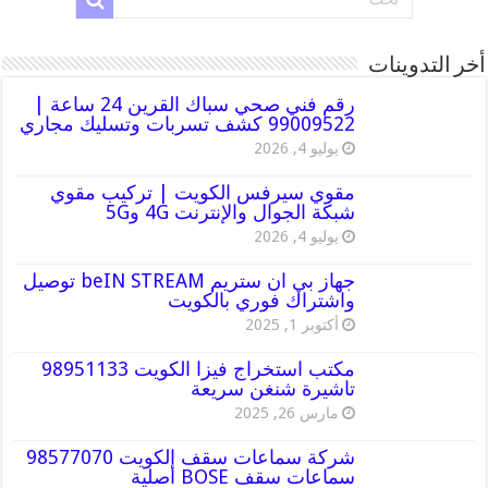
أخر التدوينات
رقم فني صحي سباك القرين 24 ساعة |
99009522 كشف تسربات وتسليك مجاري
يوليو 4, 2026
مقوي سيرفس الكويت | تركيب مقوي
شبكة الجوال والإنترنت 4G و5G
يوليو 4, 2026
جهاز بي ان ستريم beIN STREAM توصيل
واشتراك فوري بالكويت
أكتوبر 1, 2025
مكتب استخراج فيزا الكويت 98951133
تاشيرة شنغن سريعة
مارس 26, 2025
شركة سماعات سقف الكويت 98577070
سماعات سقف BOSE أصلية