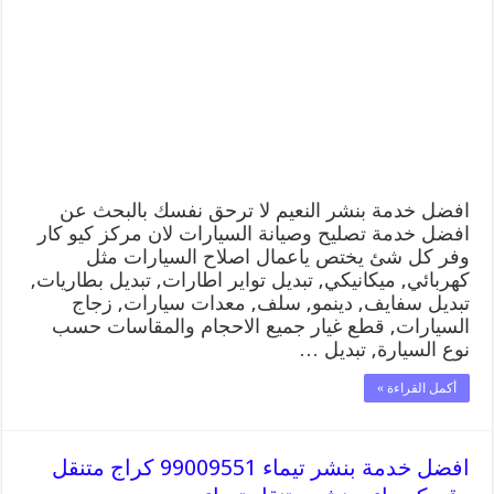
النعيم
99009551
كراج
متنقل
رقم
كهرباء
وبنشر
متنقل
النعيم
مغلقة
افضل خدمة بنشر النعيم لا ترحق نفسك بالبحث عن
افضل خدمة تصليح وصيانة السيارات لان مركز كيو كار
وفر كل شئ يختص ياعمال اصلاح السيارات مثل
كهربائي, ميكانيكي, تبديل تواير اطارات, تبديل بطاريات,
تبديل سفايف, دينمو, سلف, معدات سيارات, زجاج
السيارات, قطع غيار جميع الاحجام والمقاسات حسب
نوع السيارة, تبديل …
أكمل القراءة »
افضل خدمة بنشر تيماء 99009551 كراج متنقل