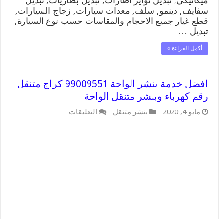
ميكانيكي, تبديل تواير اطارات, تبديل بطاريات, تبديل
سفايف, دينمو, سلف, معدات سيارات, زجاج السيارات,
قطع غيار جميع الاحجام والمقاسات حسب نوع السيارة,
تبديل …
أكمل القراءة »
افضل خدمة بنشر الواحة 99009551 كراج متنقل
رقم كهرباء وبنشر متنقل الواحة
على
مايو 4, 2020
بنشر متنقل
التعليقات
افضل
خدمة
بنشر
الواحة
99009551
كراج
متنقل
رقم
كهرباء
وبنشر
متنقل
الواحة