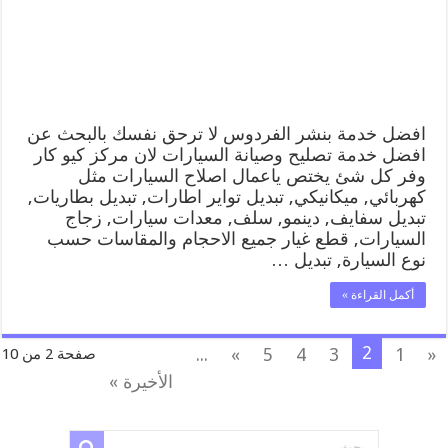
متنقل
رقم
كهرباء
وبنشر
متنقل
الفردوس
مغلقة
افضل خدمة بنشر الفردوس لا ترحق نفسك بالبحث عن
افضل خدمة تصليح وصيانة السيارات لان مركز كيو كار
وفر كل شئ يختص ياعمال اصلاح السيارات مثل
كهربائي, ميكانيكي, تبديل تواير اطارات, تبديل بطاريات,
تبديل سفايف, دينمو, سلف, معدات سيارات, زجاج
السيارات, قطع غيار جميع الاحجام والمقاسات حسب
نوع السيارة, تبديل …
أكمل القراءة »
2
...
»
5
4
3
1
«
صفحة 2 من 10
الأخيرة »