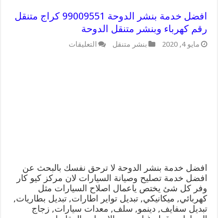
افضل خدمة بنشر الدوحة 99009551 كراج متنقل
رقم كهرباء وبنشر متنقل الدوحة
على
مايو 4, 2020
بنشر متنقل
التعليقات
افضل
خدمة
بنشر
الدوحة
99009551
كراج
متنقل
رقم
كهرباء
وبنشر
متنقل
الدوحة
مغلقة
افضل خدمة بنشر الدوحة لا ترحق نفسك بالبحث عن
افضل خدمة تصليح وصيانة السيارات لان مركز كيو كار
وفر كل شئ يختص ياعمال اصلاح السيارات مثل
كهربائي, ميكانيكي, تبديل تواير اطارات, تبديل بطاريات,
تبديل سفايف, دينمو, سلف, معدات سيارات, زجاج