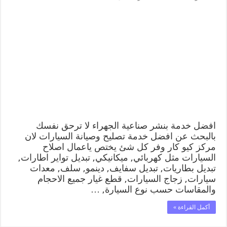
افضل
خدمة
بنشر
صناعية
الجهراء
99009551
كراج
متنقل
رقم
كهرباء
وبنشر
متنقل
صناعية
الجهراء
افضل خدمة بنشر صناعية الجهراء لا ترحق نفسك
مغلقة
بالبحث عن افضل خدمة تصليح وصيانة السيارات لان
مركز كيو كار وفر كل شئ يختص ياعمال اصلاح
السيارات مثل كهربائي, ميكانيكي, تبديل تواير اطارات,
تبديل بطاريات, تبديل سفايف, دينمو, سلف, معدات
سيارات, زجاج السيارات, قطع غيار جميع الاحجام
والمقاسات حسب نوع السيارة, …
أكمل القراءة »