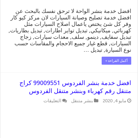
مغلقة
افضل خدمة بنشر الواحة لا ترحق نفسك بالبحث عن
افضل خدمة تصليح وصيانة السيارات لان مركز كيو كار
وفر كل شئ يختص ياعمال اصلاح السيارات مثل
كهربائي, ميكانيكي, تبديل تواير اطارات, تبديل بطاريات,
تبديل سفايف, دينمو, سلف, معدات سيارات, زجاج
السيارات, قطع غيار جميع الاحجام والمقاسات حسب
نوع السيارة, تبديل …
أكمل القراءة »
افضل خدمة بنشر الفردوس 99009551 كراج
متنقل رقم كهرباء وبنشر متنقل الفردوس
على
مايو 4, 2020
بنشر متنقل
التعليقات
افضل
خدمة
بنشر
الفردوس
99009551
كراج