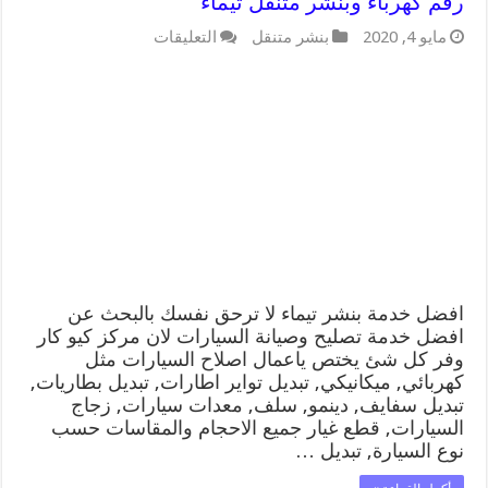
رقم كهرباء وبنشر متنقل تيماء
على
مايو 4, 2020
بنشر متنقل
التعليقات
افضل
خدمة
بنشر
تيماء
99009551
كراج
متنقل
رقم
كهرباء
وبنشر
متنقل
تيماء
مغلقة
افضل خدمة بنشر تيماء لا ترحق نفسك بالبحث عن
افضل خدمة تصليح وصيانة السيارات لان مركز كيو كار
وفر كل شئ يختص ياعمال اصلاح السيارات مثل
كهربائي, ميكانيكي, تبديل تواير اطارات, تبديل بطاريات,
تبديل سفايف, دينمو, سلف, معدات سيارات, زجاج
السيارات, قطع غيار جميع الاحجام والمقاسات حسب
نوع السيارة, تبديل …