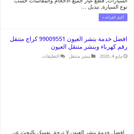
السيارات, قطع غيار جميع الاحجام والمقاسات حسب
نوع السيارة, تبديل …
أكمل القراءة »
افضل خدمة بنشر العيون 99009551 كراج متنقل
رقم كهرباء وبنشر متنقل العيون
على
مايو 4, 2020
بنشر متنقل
التعليقات
افضل
خدمة
بنشر
العيون
99009551
كراج
متنقل
رقم
كهرباء
وبنشر
متنقل
العيون
مغلقة
افضل خدمة بنشر العيون لا ترحق نفسك بالبحث عن