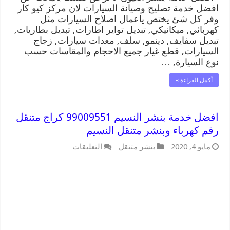
افضل خدمة تصليح وصيانة السيارات لان مركز كيو كار
وفر كل شئ يختص ياعمال اصلاح السيارات مثل
كهربائي, ميكانيكي, تبديل تواير اطارات, تبديل بطاريات,
تبديل سفايف, دينمو, سلف, معدات سيارات, زجاج
السيارات, قطع غيار جميع الاحجام والمقاسات حسب
نوع السيارة, …
أكمل القراءة »
افضل خدمة بنشر النسيم 99009551 كراج متنقل
رقم كهرباء وبنشر متنقل النسيم
على
مايو 4, 2020
بنشر متنقل
التعليقات
افضل
خدمة
بنشر
النسيم
99009551
كراج
متنقل
رقم
كهرباء