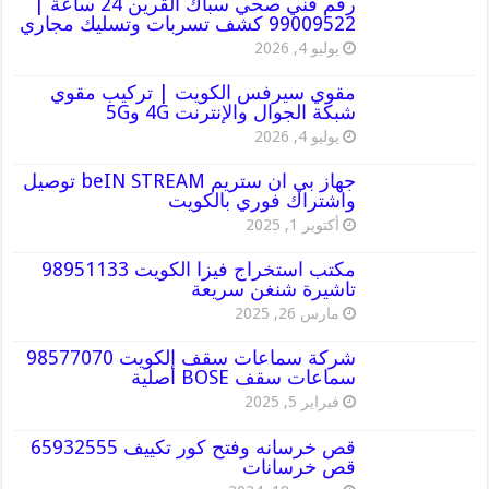
رقم فني صحي سباك القرين 24 ساعة |
99009522 كشف تسربات وتسليك مجاري
يوليو 4, 2026
مقوي سيرفس الكويت | تركيب مقوي
شبكة الجوال والإنترنت 4G و5G
يوليو 4, 2026
جهاز بي ان ستريم beIN STREAM توصيل
واشتراك فوري بالكويت
أكتوبر 1, 2025
مكتب استخراج فيزا الكويت 98951133
تاشيرة شنغن سريعة
مارس 26, 2025
شركة سماعات سقف الكويت 98577070
سماعات سقف BOSE أصلية
فبراير 5, 2025
قص خرسانه وفتح كور تكييف 65932555
قص خرسانات