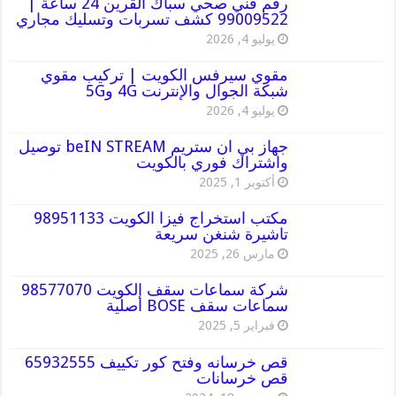
رقم فني صحي سباك القرين 24 ساعة |
99009522 كشف تسربات وتسليك مجاري
يوليو 4, 2026
مقوي سيرفس الكويت | تركيب مقوي
شبكة الجوال والإنترنت 4G و5G
يوليو 4, 2026
جهاز بي ان ستريم beIN STREAM توصيل
واشتراك فوري بالكويت
أكتوبر 1, 2025
مكتب استخراج فيزا الكويت 98951133
تاشيرة شنغن سريعة
مارس 26, 2025
شركة سماعات سقف الكويت 98577070
سماعات سقف BOSE أصلية
فبراير 5, 2025
قص خرسانه وفتح كور تكييف 65932555
قص خرسانات