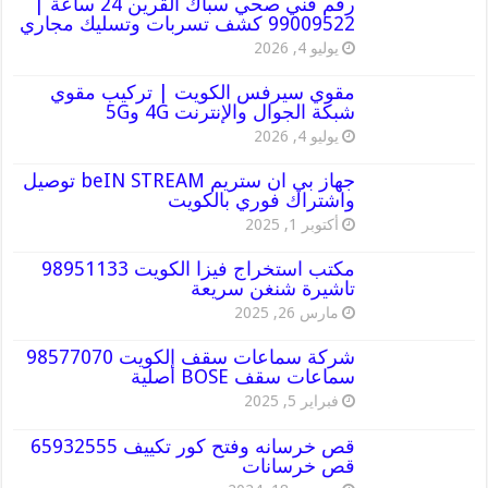
رقم فني صحي سباك القرين 24 ساعة |
99009522 كشف تسربات وتسليك مجاري
يوليو 4, 2026
مقوي سيرفس الكويت | تركيب مقوي
شبكة الجوال والإنترنت 4G و5G
يوليو 4, 2026
جهاز بي ان ستريم beIN STREAM توصيل
واشتراك فوري بالكويت
أكتوبر 1, 2025
مكتب استخراج فيزا الكويت 98951133
تاشيرة شنغن سريعة
مارس 26, 2025
شركة سماعات سقف الكويت 98577070
سماعات سقف BOSE أصلية
فبراير 5, 2025
قص خرسانه وفتح كور تكييف 65932555
قص خرسانات