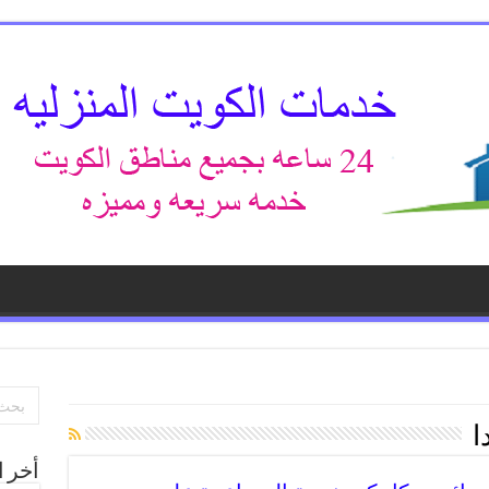
ا
أخر ا