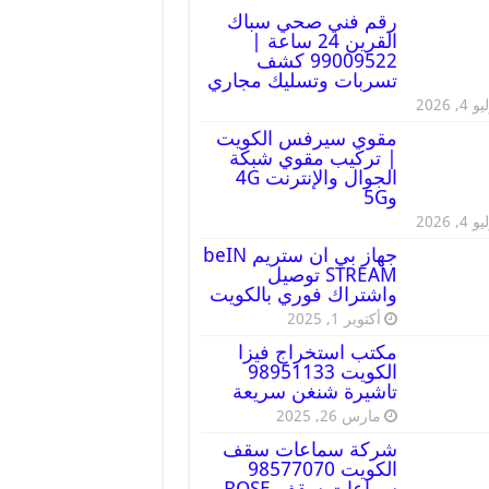
رقم فني صحي سباك
القرين 24 ساعة |
99009522 كشف
تسربات وتسليك مجاري
 4, 2026
مقوي سيرفس الكويت
| تركيب مقوي شبكة
الجوال والإنترنت 4G
و5G
 4, 2026
جهاز بي ان ستريم beIN
STREAM توصيل
واشتراك فوري بالكويت
أكتوبر 1, 2025
مكتب استخراج فيزا
الكويت 98951133
تاشيرة شنغن سريعة
مارس 26, 2025
شركة سماعات سقف
الكويت 98577070
سماعات سقف BOSE