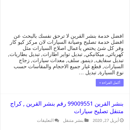
رقم
كهرباء
وبنشر
متنقل
القرين
مغلقة
افضل خدمة بنشر القرين لا ترحق نفسك بالبحث عن
افضل خدمة تصليح وصيانة السيارات لان مركز كيو كار
وفر كل شئ يختص ياعمال اصلاح السيارات مثل
كهربائي, ميكانيكي, تبديل تواير اطارات, تبديل بطاريات,
تبديل سفايف, دينمو, سلف, معدات سيارات, زجاج
السيارات, قطع غيار جميع الاحجام والمقاسات حسب
نوع السيارة, تبديل …
أكمل القراءة »
بنشر القرين 99009551 رقم بنشر القرين , كراج
متنقل تصليح سيارات
على
أبريل 27, 2020
بنشر متنقل
التعليقات
بنشر