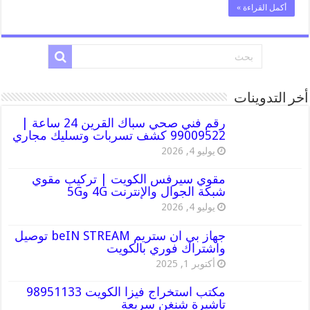
أكمل القراءة »
أخر التدوينات
رقم فني صحي سباك القرين 24 ساعة |
99009522 كشف تسربات وتسليك مجاري
يوليو 4, 2026
مقوي سيرفس الكويت | تركيب مقوي
شبكة الجوال والإنترنت 4G و5G
يوليو 4, 2026
جهاز بي ان ستريم beIN STREAM توصيل
واشتراك فوري بالكويت
أكتوبر 1, 2025
مكتب استخراج فيزا الكويت 98951133
تاشيرة شنغن سريعة