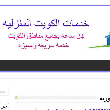
رية
أخر ا