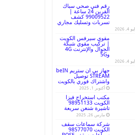
رقم فني صحي سباك
القرين 24 ساعة |
99009522 كشف
تسربات وتسليك مجاري
 4, 2026
مقوي سيرفس الكويت
| تركيب مقوي شبكة
الجوال والإنترنت 4G
و5G
 4, 2026
جهاز بي ان ستريم beIN
STREAM توصيل
واشتراك فوري بالكويت
أكتوبر 1, 2025
مكتب استخراج فيزا
الكويت 98951133
تاشيرة شنغن سريعة
مارس 26, 2025
شركة سماعات سقف
الكويت 98577070
سماعات سقف BOSE