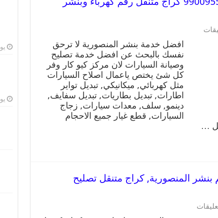
افضل خدمة بنشر المنصورية 99009551 كراج متنقل رقم كهرباء وبنشر
يقات
افضل خدمة بنشر المنصورية لا ترحق
يوليو
نفسك بالبحث عن افضل خدمة تصليح
وصيانة السيارات لان مركز كيو كار وفر
كل شئ يختص ياعمال اصلاح السيارات
مثل كهربائي, ميكانيكي, تبديل تواير
اطارات, تبديل بطاريات, تبديل سفايف,
يوليو
دينمو, سلف, معدات سيارات, زجاج
السيارات, قطع غيار جميع الاحجام
يل …
لمنصورية 99009551 رقم بنشر المنصورية, كراج متنقل تصليح
عليقات