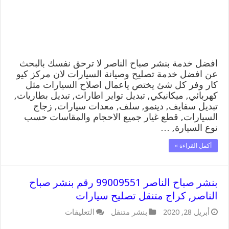
متنقل
رقم
كهرباء
وبنشر
متنقل
صباح
الناصر
افضل خدمة بنشر صباح الناصر لا ترحق نفسك بالبحث
مغلقة
عن افضل خدمة تصليح وصيانة السيارات لان مركز كيو
كار وفر كل شئ يختص ياعمال اصلاح السيارات مثل
كهربائي, ميكانيكي, تبديل تواير اطارات, تبديل بطاريات,
تبديل سفايف, دينمو, سلف, معدات سيارات, زجاج
السيارات, قطع غيار جميع الاحجام والمقاسات حسب
نوع السيارة, …
أكمل القراءة »
بنشر صباح الناصر 99009551 رقم بنشر صباح
الناصر, كراج متنقل تصليح سيارات
على
أبريل 28, 2020
بنشر متنقل
التعليقات
بنشر