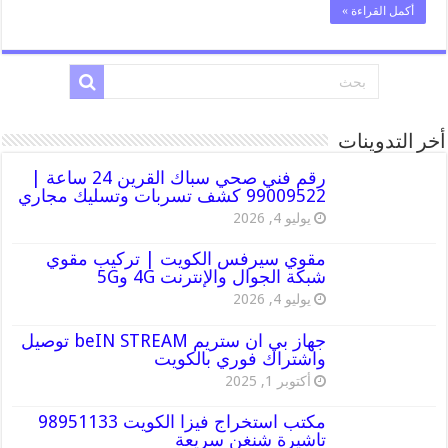
أكمل القراءة »
أخر التدوينات
رقم فني صحي سباك القرين 24 ساعة |
99009522 كشف تسربات وتسليك مجاري
يوليو 4, 2026
مقوي سيرفس الكويت | تركيب مقوي
شبكة الجوال والإنترنت 4G و5G
يوليو 4, 2026
جهاز بي ان ستريم beIN STREAM توصيل
واشتراك فوري بالكويت
أكتوبر 1, 2025
مكتب استخراج فيزا الكويت 98951133
تاشيرة شنغن سريعة