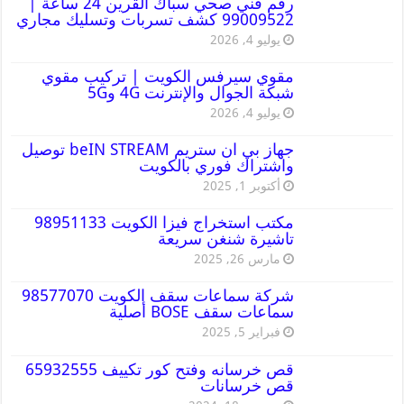
رقم فني صحي سباك القرين 24 ساعة |
99009522 كشف تسربات وتسليك مجاري
يوليو 4, 2026
مقوي سيرفس الكويت | تركيب مقوي
شبكة الجوال والإنترنت 4G و5G
يوليو 4, 2026
جهاز بي ان ستريم beIN STREAM توصيل
واشتراك فوري بالكويت
أكتوبر 1, 2025
مكتب استخراج فيزا الكويت 98951133
تاشيرة شنغن سريعة
مارس 26, 2025
شركة سماعات سقف الكويت 98577070
سماعات سقف BOSE أصلية
فبراير 5, 2025
قص خرسانه وفتح كور تكييف 65932555
قص خرسانات