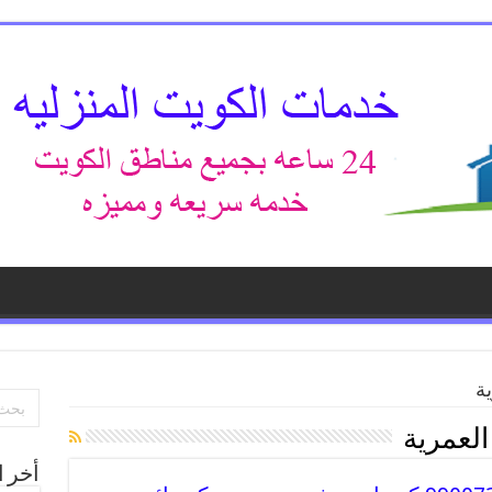
ية
العمرية
أخر ا