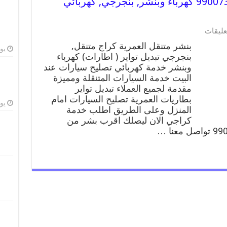
بنشر متنقل | كراج العمرية 99007355 كهرباء وبنشر, بنجرجي, كهربائي
على
عليقات
بنشر
بنشر متنقل العمرية كراج متنقل,
متنقل
يوليو
بنجرجي تبديل تواير ( اطارات) كهرباء
|
وبنشر خدمة كهربائي تصليح سيارات عند
كراج
العمرية
البيت خدمة السيارات المتنقلة ومميزة
99007355
مقدمة لجميع العملاء تبديل تواير
كهرباء
بطاريات العمرية تصليح السيارات امام
وبنشر,
يوليو
المنزل وعلى الطريق اطلب خدمة
بنجرجي,
كراجي الان ليصلك اقرب بشر من
كهربائي
تصليح
سيارات
مغلقة