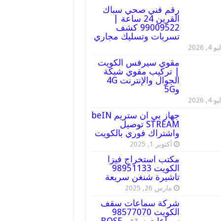
رقم فني صحي سباك
القرين 24 ساعة |
99009522 كشف
تسربات وتسليك مجاري
 4, 2026
مقوي سيرفس الكويت
| تركيب مقوي شبكة
الجوال والإنترنت 4G
و5G
 4, 2026
جهاز بي ان ستريم beIN
STREAM توصيل
واشتراك فوري بالكويت
أكتوبر 1, 2025
مكتب استخراج فيزا
الكويت 98951133
تاشيرة شنغن سريعة
مارس 26, 2025
شركة سماعات سقف
الكويت 98577070
سماعات سقف BOSE