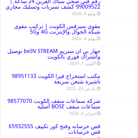
رقم فني صحي سباك القرين 24 ساعة |
99009522 كشف تسربات وتسليك مجاري
يوليو 4, 2026
مقوي سيرفس الكويت | تركيب مقوي
شبكة الجوال والإنترنت 4G و5G
يوليو 4, 2026
جهاز بي ان ستريم beIN STREAM توصيل
واشتراك فوري بالكويت
أكتوبر 1, 2025
مكتب استخراج فيزا الكويت 98951133
تاشيرة شنغن سريعة
مارس 26, 2025
شركة سماعات سقف الكويت 98577070
سماعات سقف BOSE أصلية
فبراير 5, 2025
قص خرسانه وفتح كور تكييف 65932555
قص خرسانات