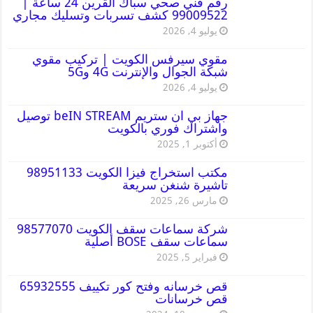
رقم فني صحي سباك القرين 24 ساعة |
99009522 كشف تسربات وتسليك مجاري
يوليو 4, 2026
مقوي سيرفس الكويت | تركيب مقوي
شبكة الجوال والإنترنت 4G و5G
يوليو 4, 2026
جهاز بي ان ستريم beIN STREAM توصيل
واشتراك فوري بالكويت
أكتوبر 1, 2025
مكتب استخراج فيزا الكويت 98951133
تاشيرة شنغن سريعة
مارس 26, 2025
شركة سماعات سقف الكويت 98577070
سماعات سقف BOSE أصلية
فبراير 5, 2025
قص خرسانه وفتح كور تكييف 65932555
قص خرسانات